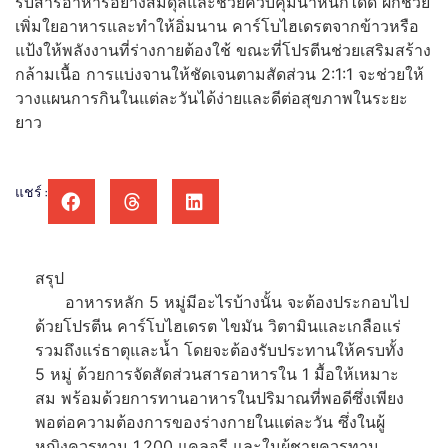
รับสารอาหารอย่างสมดุลและช่วยควบคุมน้ำหนักได้ดี ผักช่วย
เพิ่มใยอาหารและทำให้อิ่มนาน คาร์โบไฮเดรตจากข้าวหรือ
แป้งให้พลังงานที่ร่างกายต้องใช้ ขณะที่โปรตีนช่วยเสริมสร้าง
กล้ามเนื้อ การแบ่งจานให้ชัดเจนตามสัดส่วน 2:1:1 จะช่วยให้
วางแผนการกินในแต่ละวันได้ง่ายและดีต่อสุขภาพในระยะ
ยาว
แชร์ :
สรุป
อาหารหลัก 5 หมู่มีอะไรบ้างนั้น จะต้องประกอบไป
ด้วยโปรตีน คาร์โบไฮเดรต ไขมัน วิตามินและเกลือแร่
รวมถึงแร่ธาตุและน้ำ โดยจะต้องรับประทานให้ครบทั้ง
5 หมู่ ด้วยการจัดสัดส่วนสารอาหารใน 1 มื้อให้เหมาะ
สม พร้อมด้วยการทานอาหารในปริมาณที่พอดีซึ่งเพียง
พอต่อความต้องการของร่างกายในแต่ละวัน ซึ่งในผู้
หญิงควรทาน 1,200 แคลอรี และในผู้ชายควรทาน