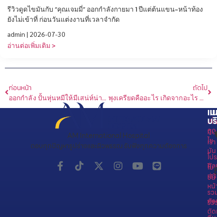
รีวิวดูดไขมันกับ “คุณเจมมี่” ออกกำลังกายมา 1 ปีแต่ต้นแขน-หน้าท้อง
ยังไม่เข้าที่ ก่อนวันแต่งงานที่เวลาจำกัด
admin
2026-07-30
อ่านต่อเพิ่มเติม >
ก่อนหน้า
ถัดไป
ออกกำลัง ปั้นหุ่นหมีให้มีเสน่ห์น่ากอด ต้องทำอย่างไร
พุงเครียดคืออะไร เกิดจากอะไร ต้องลดอย่างไร
เม
แน
บร
เกี่
ดูด
กับ
AM International Hospital
ไข
เรา
ตอบทุกปัญหารูปร่างและผิวพรรณ รับฟังทุกความต้องการ
มัน
โปร
ศั
โม
เสร
ชั่น
หน้
รว
ศั
รีวิ
ตัด