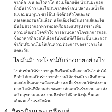
จากพืช เช่น อะโวคาโด ถั่วเปลือกแข็ง น้ำมันมะกอก
น้ำมันรำข้าว และไขมันจากสัตว์ เช่น ปลาทะเลน้ำลึก
(แซลมอน ทูน่า ซาร์ดีน) ซึ่งดีต่อหัวใจและลด
คอเลสเตอรอลในเลือด หลีกเลี่ยงไขมันทรานส์และไข
มันอิ่มตัวจากอาหารทอดหรือของแปรรูป เพราะเพิ่ม
ความเสี่ยงต่อโรคหัวใจ การอ่านฉลากโภชนาการก่อน
ซื้ออาหารก็ช่วยให้เลือกรับไขมันที่ดีได้ง่ายขึ้น และควร
จำกัดปริมาณไม่ให้เกินความต้องการของร่างกายใน
แต่ละวัน
ไขมันมีประโยชน์กับร่างกายอย่างไร
ไขมันช่วยให้ร่างกายดูดซึมวิตามินที่ละลายในไขมันได้
ดี ทำให้เซลล์ในร่างกายทำงานได้อย่างมีประสิทธิภาพ
และยังเป็นแหล่งพลังงานสำรองเมื่อร่างกายใช้พลังงาน
มาก ไขมันดีมีส่วนช่วยลดการอักเสบในร่างกาย และส่ง
เสริมสุขภาพสมอง รวมถึงช่วยให้ผิวหนังชุ่มชื้นและ
เส้นผมแข็งแรงอีกด้วย
4. วิตามินและเกลือแร่