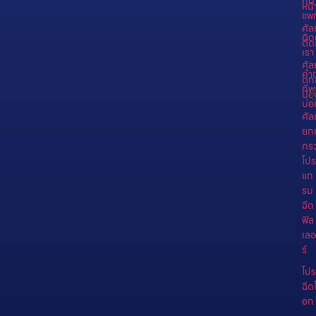
ทีม
หน้
แพท
ศั
ติด
ตัด
เรา
ศั
คำ
ตก
ที่
น้
บ่อ
ศั
ยก
ทร
โปร
แก
รม
ฉีด
ฟิล
เลอ
ร์
โป
ฉีด
อก