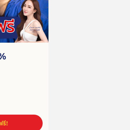
0%
รี!