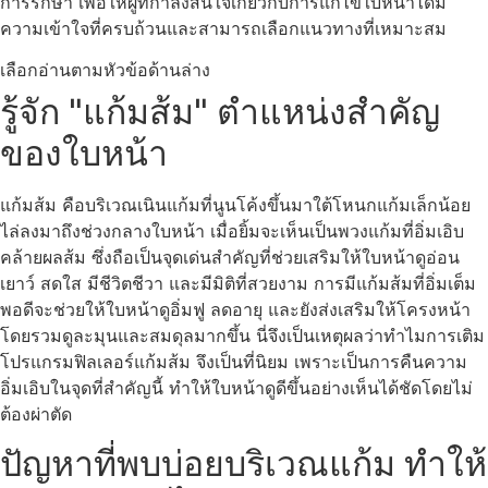
การรักษา เพื่อให้ผู้ที่กำลังสนใจเกี่ยวกับการแก้ไขใบหน้าได้มี
ความเข้าใจที่ครบถ้วนและสามารถเลือกแนวทางที่เหมาะสม
เลือกอ่านตามหัวข้อด้านล่าง
รู้จัก "แก้มส้ม" ตำแหน่งสำคัญ
ของใบหน้า
แก้มส้ม คือบริเวณเนินแก้มที่นูนโค้งขึ้นมาใต้โหนกแก้มเล็กน้อย
ไล่ลงมาถึงช่วงกลางใบหน้า เมื่อยิ้มจะเห็นเป็นพวงแก้มที่อิ่มเอิบ
คล้ายผลส้ม ซึ่งถือเป็นจุดเด่นสำคัญที่ช่วยเสริมให้ใบหน้าดูอ่อน
เยาว์ สดใส มีชีวิตชีวา และมีมิติที่สวยงาม การมีแก้มส้มที่อิ่มเต็ม
พอดีจะช่วยให้ใบหน้าดูอิ่มฟู ลดอายุ และยังส่งเสริมให้โครงหน้า
โดยรวมดูละมุนและสมดุลมากขึ้น นี่จึงเป็นเหตุผลว่าทำไมการเติม
โปรแกรมฟิลเลอร์แก้มส้ม จึงเป็นที่นิยม เพราะเป็นการคืนความ
อิ่มเอิบในจุดที่สำคัญนี้ ทำให้ใบหน้าดูดีขึ้นอย่างเห็นได้ชัดโดยไม่
ต้องผ่าตัด
ปัญหาที่พบบ่อยบริเวณแก้ม ทำให้