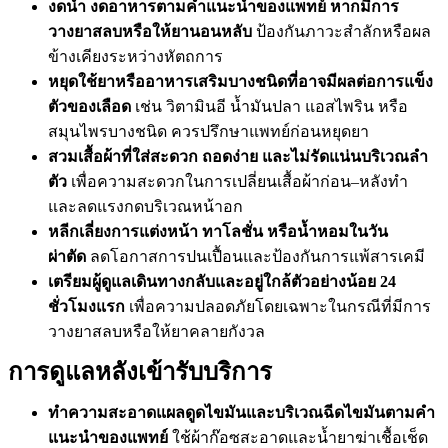
งดน้ำ งดอาหารตามคำแนะนำของแพทย์ หากมีการ
วางยาสลบหรือให้ยานอนหลับ
ป้องกันภาวะสำลักหรือผล
ข้างเคียงระหว่างหัตถการ
หยุดใช้ยาหรืออาหารเสริมบางชนิดที่อาจมีผลต่อการแข็ง
ตัวของเลือด
เช่น วิตามินอี น้ำมันปลา แอสไพริน หรือ
สมุนไพรบางชนิด ควรปรึกษาแพทย์ก่อนหยุดยา
สวมเสื้อผ้าที่ใส่สะดวก ถอดง่าย และไม่รัดแน่นบริเวณลำ
ตัว
เพื่อความสะดวกในการเปลี่ยนเสื้อผ้าก่อน–หลังทำ
และลดแรงกดบริเวณหน้าอก
หลีกเลี่ยงการแต่งหน้า ทาโลชั่น หรือน้ำหอมในวัน
ผ่าตัด
ลดโอกาสการปนเปื้อนและป้องกันการแพ้สารเคมี
เตรียมผู้ดูแลเดินทางกลับและอยู่ใกล้ตัวอย่างน้อย 24
ชั่วโมงแรก
เพื่อความปลอดภัยโดยเฉพาะในกรณีที่มีการ
วางยาสลบหรือให้ยาคลายกังวล
การดูแลหลังเข้ารับบริการ
ทำความสะอาดแผลดูดไขมันและบริเวณฉีดไขมันตามคำ
แนะนำของแพทย์
ใช้ผ้าก๊อซสะอาดและน้ำยาฆ่าเชื้อเช็ด