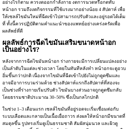
อย่างไรก็ตาม ควรงดออกกำลังกาย งดการนวดหรือกดทับ
หน้าอก รวมถึงงดกิจกรรมที่ใช้แรงมากอย่างน้อย 4 สัปดาห์ เพื่อ
ให้เซลล์ไขมันใหม่ที่ฉีดเข้าไปสามารถปรับตัวและอยู่รอดได้เต็ม
ที่ ทั้งนี้ควรปฏิบัติตามคำแนะนำของแพทย์อย่างเคร่งครัดเพื่อ
ผลลัพธ์ที่ดี
ผลลัพธ์การฉีดไขมันเสริมขนาดหน้าอก
เป็นอย่างไร?
หลังจากการฉีดไขมันหน้าอก ร่างกายจะมีการเปลี่ยนแปลงอย่าง
เป็นลำดับในแต่ละช่วงเวลา โดยในทันทีหลังทำ หน้าอกจะดูอวบ
อิ่มขึ้นกว่าปกติ เนื่องจากไขมันที่ฉีดเข้าไปยังไม่ถูกดูดซึมและ
อาจมีอาการบวมร่วมด้วย ช่วงสัปดาห์แรกถึงสัปดาห์ที่สองจะ
เป็นช่วงที่ร่างกายเริ่มปรับตัว ไขมันบางส่วนอาจถูกดูดซึมกลับ
โดยธรรมชาติประมาณ 30–50% ซึ่งเป็นกลไกปกติ
ในช่วง 1–3 เดือนแรก เซลล์ไขมันที่อยู่รอดจะเริ่มเชื่อมต่อกับ
ระบบเลือดและกลายเป็นเนื้อเยื่อถาวร ส่งผลให้หน้าอกมีขนาดที่
สมดุลขึ้น รูปทรงเริ่มดูเป็นธรรมชาติ สัมผัสนุ่มนวล และผิวดู