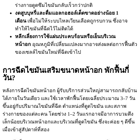
ร่างกายดูดซึมไขมันกลับเร็วกว่าปกติ
งดสูบบุหรี่และดื่มแอลกอฮอล์เด็ดขาดอย่างน้อย 1
เดือน
เพื่อไม่ให้ระบบไหลเวียนเลือดถูกรบกวน ซึ่งอาจ
ทำให้ไขมันที่ฉีดไว้ไม่ติดได้
หลีกเลี่ยงการใช้แผ่นประคบร้อนหรือเย็นบริเวณ
หน้าอก
อุณหภูมิที่เปลี่ยนแปลงมากอาจส่งผลต่อการฟื้นตัว
ของเซลล์ไขมันใหม่ที่ฉีดเข้าไป
การฉีดไขมันเสริมขนาดหน้าอก พักฟื้นกี่
วัน?​
หลังการฉีดไขมันหน้าอก ผู้รับบริการส่วนใหญ่สามารถกลับบ้าน
ได้ภายในวันเดียว และใช้เวลาพักฟื้นโดยเฉลี่ยประมาณ 3–7 วัน
ขึ้นอยู่กับปริมาณไขมันที่ฉีด ตำแหน่งที่ดูดไขมัน และสภาพ
ร่างกายของแต่ละคน โดยช่วง 1–2 วันแรกอาจมีอาการบวมตึง
เล็กน้อยบริเวณหน้าอกและบริเวณที่ดูดไขมัน ซึ่งจะค่อย ๆ ดีขึ้น
เมื่อเข้าสู่สัปดาห์ที่สอง