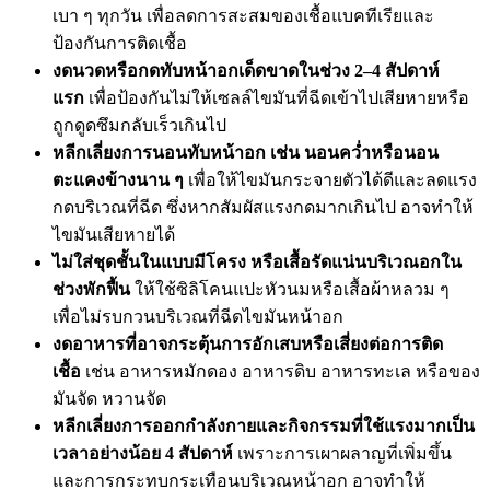
เบา ๆ ทุกวัน เพื่อลดการสะสมของเชื้อแบคทีเรียและ
ป้องกันการติดเชื้อ
งดนวดหรือกดทับหน้าอกเด็ดขาดในช่วง 2–4 สัปดาห์
แรก
เพื่อป้องกันไม่ให้เซลล์ไขมันที่ฉีดเข้าไปเสียหายหรือ
ถูกดูดซึมกลับเร็วเกินไป
หลีกเลี่ยงการนอนทับหน้าอก เช่น นอนคว่ำหรือนอน
ตะแคงข้างนาน ๆ
เพื่อให้ไขมันกระจายตัวได้ดีและลดแรง
กดบริเวณที่ฉีด ซึ่งหากสัมผัสแรงกดมากเกินไป อาจทำให้
ไขมันเสียหายได้
ไม่ใส่ชุดชั้นในแบบมีโครง หรือเสื้อรัดแน่นบริเวณอกใน
ช่วงพักฟื้น
ให้ใช้ซิลิโคนแปะหัวนมหรือเสื้อผ้าหลวม ๆ
เพื่อไม่รบกวนบริเวณที่ฉีดไขมันหน้าอก
งดอาหารที่อาจกระตุ้นการอักเสบหรือเสี่ยงต่อการติด
เชื้อ
เช่น อาหารหมักดอง อาหารดิบ อาหารทะเล หรือของ
มันจัด หวานจัด
หลีกเลี่ยงการออกกำลังกายและกิจกรรมที่ใช้แรงมากเป็น
เวลาอย่างน้อย 4 สัปดาห์
เพราะการเผาผลาญที่เพิ่มขึ้น
และการกระทบกระเทือนบริเวณหน้าอก อาจทำให้