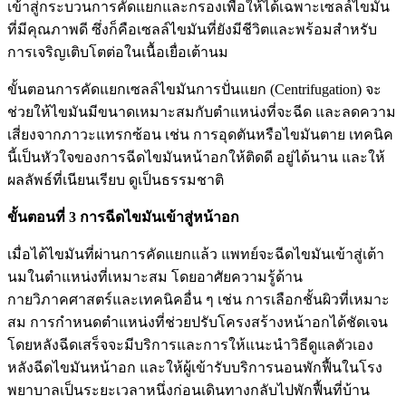
เข้าสู่กระบวนการคัดแยกและกรองเพื่อให้ได้เฉพาะเซลล์ไขมัน
ที่มีคุณภาพดี ซึ่งก็คือเซลล์ไขมันที่ยังมีชีวิตและพร้อมสำหรับ
การเจริญเติบโตต่อในเนื้อเยื่อเต้านม
ขั้นตอนการคัดแยกเซลล์ไขมันการปั่นแยก (Centrifugation) จะ
ช่วยให้ไขมันมีขนาดเหมาะสมกับตำแหน่งที่จะฉีด และลดความ
เสี่ยงจากภาวะแทรกซ้อน เช่น การอุดตันหรือไขมันตาย เทคนิค
นี้เป็นหัวใจของการฉีดไขมันหน้าอกให้ติดดี อยู่ได้นาน และให้
ผลลัพธ์ที่เนียนเรียบ ดูเป็นธรรมชาติ
ขั้นตอนที่ 3 การฉีดไขมันเข้าสู่หน้าอก
เมื่อได้ไขมันที่ผ่านการคัดแยกแล้ว แพทย์จะฉีดไขมันเข้าสู่เต้า
นมในตำแหน่งที่เหมาะสม โดยอาศัยความรู้ด้าน
กายวิภาคศาสตร์และเทคนิคอื่น ๆ เช่น การเลือกชั้นผิวที่เหมาะ
สม การกำหนดตำแหน่งที่ช่วยปรับโครงสร้างหน้าอกได้ชัดเจน
โดยหลังฉีดเสร็จจะมีบริการและการให้แนะนำวิธีดูแลตัวเอง
หลังฉีดไขมันหน้าอก และให้ผู้เข้ารับบริการนอนพักฟื้นในโรง
พยาบาลเป็นระยะเวลาหนึ่งก่อนเดินทางกลับไปพักฟื้นที่บ้าน