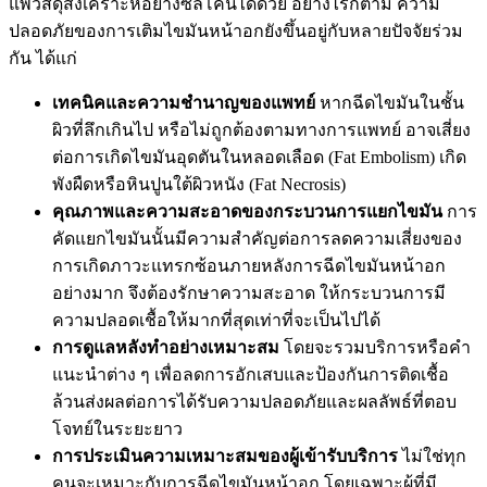
แพ้วัสดุสังเคราะห์อย่างซิลิโคนได้ด้วย อย่างไรก็ตาม ความ
ปลอดภัยของการเติมไขมันหน้าอกยังขึ้นอยู่กับหลายปัจจัยร่วม
กัน ได้แก่
เทคนิคและความชำนาญของแพทย์
หากฉีดไขมันในชั้น
ผิวที่ลึกเกินไป หรือไม่ถูกต้องตามทางการแพทย์ อาจเสี่ยง
ต่อการเกิดไขมันอุดตันในหลอดเลือด (Fat Embolism) เกิด
พังผืดหรือหินปูนใต้ผิวหนัง (Fat Necrosis)
คุณภาพและความสะอาดของกระบวนการแยกไขมัน
การ
คัดแยกไขมันนั้นมีความสำคัญต่อการลดความเสี่ยงของ
การเกิดภาวะแทรกซ้อนภายหลังการฉีดไขมันหน้าอก
อย่างมาก จึงต้องรักษาความสะอาด ให้กระบวนการมี
ความปลอดเชื้อให้มากที่สุดเท่าที่จะเป็นไปได้
การดูแลหลังทำอย่างเหมาะสม
โดยจะรวมบริการหรือคำ
แนะนำต่าง ๆ เพื่อลดการอักเสบและป้องกันการติดเชื้อ
ล้วนส่งผลต่อการได้รับความปลอดภัยและผลลัพธ์ที่ตอบ
โจทย์ในระยะยาว
การประเมินความเหมาะสมของผู้เข้ารับบริการ
ไม่ใช่ทุก
คนจะเหมาะกับการฉีดไขมันหน้าอก โดยเฉพาะผู้ที่มี