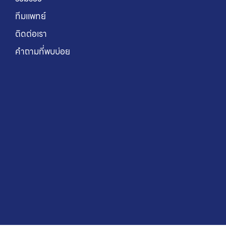
ทีมแพทย์
ติดต่อเรา
คำถามที่พบบ่อย