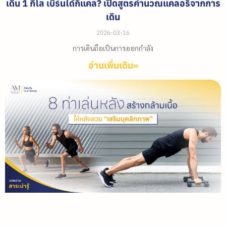
เดิน 1 กิโล เบิร์นได้กี่แคล? เปิดสูตรคำนวณแคลอรีจากการ
เดิน
2026-03-16
การเดินถือเป็นการออกกำลัง
อ่านเพิ่มเติม»