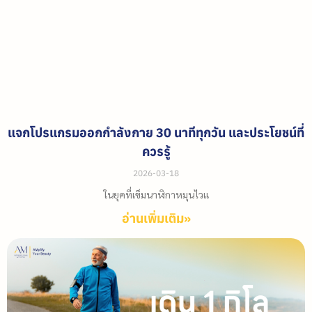
แจกโปรแกรมออกกำลังกาย 30 นาทีทุกวัน และประโยชน์ที่
ควรรู้
2026-03-18
ในยุคที่เข็มนาฬิกาหมุนไวแ
อ่านเพิ่มเติม»