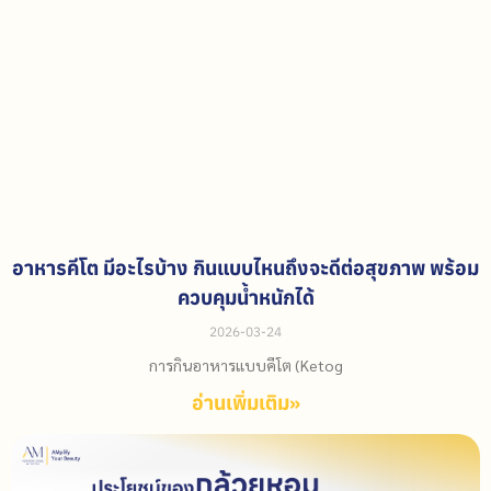
อาหารคีโต มีอะไรบ้าง กินแบบไหนถึงจะดีต่อสุขภาพ พร้อม
ควบคุมน้ำหนักได้
2026-03-24
การกินอาหารแบบคีโต (Ketog
อ่านเพิ่มเติม»