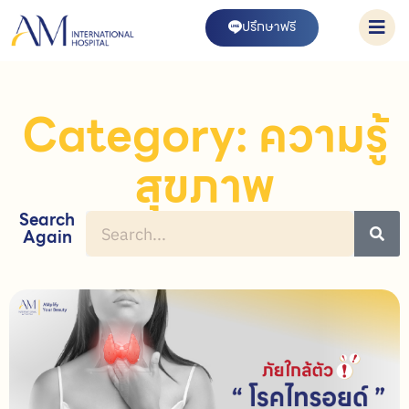
ปรึกษาฟรี
Category: ความรู้
สุขภาพ
Search
Again