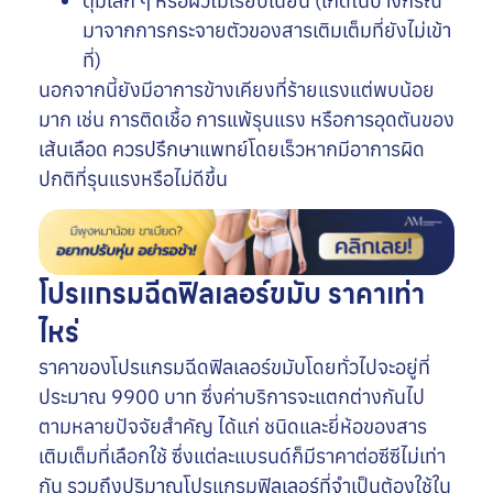
ตุ่มเล็ก ๆ หรือผิวไม่เรียบเนียน (เกิดในบางกรณี
มาจากการกระจายตัวของสารเติมเต็มที่ยังไม่เข้า
ที่)
นอกจากนี้ยังมีอาการข้างเคียงที่ร้ายแรงแต่พบน้อย
มาก เช่น การติดเชื้อ การแพ้รุนแรง หรือการอุดตันของ
เส้นเลือด ควรปรึกษาแพทย์โดยเร็วหากมีอาการผิด
ปกติที่รุนแรงหรือไม่ดีขึ้น
โปรแกรมฉีดฟิลเลอร์ขมับ ราคาเท่า
ไหร่
ราคาของโปรแกรมฉีดฟิลเลอร์ขมับโดยทั่วไปจะอยู่ที่
ประมาณ 9900 บาท ซึ่งค่าบริการจะแตกต่างกันไป
ตามหลายปัจจัยสำคัญ ได้แก่ ชนิดและยี่ห้อของสาร
เติมเต็มที่เลือกใช้ ซึ่งแต่ละแบรนด์ก็มีราคาต่อซีซีไม่เท่า
กัน รวมถึงปริมาณโปรแกรมฟิลเลอร์ที่จำเป็นต้องใช้ใน