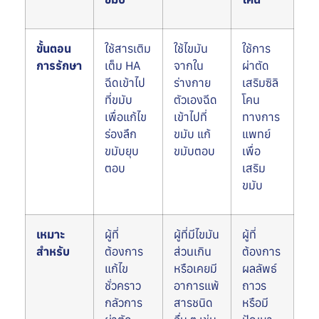
ขั้นตอน
ใช้สารเติม
ใช้ไขมัน
ใช้การ
การรักษา
เต็ม HA
จากใน
ผ่าตัด
ฉีดเข้าไป
ร่างกาย
เสริมซิลิ
ที่ขมับ
ตัวเองฉีด
โคน
เพื่อแก้ไข
เข้าไปที่
ทางการ
ร่องลึก
ขมับ แก้
แพทย์
ขมับยุบ
ขมับตอบ
เพื่อ
ตอบ
เสริม
ขมับ
เหมาะ
ผู้ที่
ผู้ที่มีไขมัน
ผู้ที่
สำหรับ
ต้องการ
ส่วนเกิน
ต้องการ
แก้ไข
หรือเคยมี
ผลลัพธ์
ชั่วคราว
อาการแพ้
ถาวร
กลัวการ
สารชนิด
หรือมี