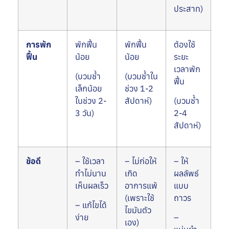
ประสาท)
การพัก
พักฟื้น
พักฟื้น
ต้องใช้
ฟื้น
น้อย
น้อย
ระยะ
เวลาพัก
(บวมช้ำ
(บวมช้ำใน
ฟื้น
เล็กน้อย
ช่วง 1-2
ในช่วง 2-
สัปดาห์)
(บวมช้ำ
3 วัน)
2-4
สัปดาห์)
ข้อดี
– ใช้เวลา
– ไม่ก่อให้
– ให้
ทำไม่นาน
เกิด
ผลลัพธ์
เห็นผลเร็ว
อาการแพ้
แบบ
(เพราะใช้
ถาวร
– แก้ไขได้
ไขมันตัว
ง่าย
–
เอง)