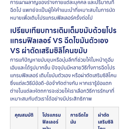
การเผาผลาญของร่างกายแต่ละบุคคล และปริมาณที่
ฉีดไป แพทย์จะเป็นผู้ให้คำแนะนำที่เหมาะสมในการนัด
หมายเพื่อเติมโปรแกรมฟิลเลอร์ครั้งต่อไป
เปรียบเทียบการเติมเต็มขมับด้วยโปร
แกรมฟิลเลอร์ VS ฉีดไขมันตัวเอง
VS ผ่าตัดเสริมซิลิโคนขมับ
การแก้ปัญหาขมับยุบหรือบุ๋มลึกที่ช่วยให้ใบหน้าดูอิ่ม
เอิบและได้รูปมากขึ้น ปัจจุบันมีหลายวิธีทั้งการฉีดโปร
แกรมฟิลเลอร์ เติมไขมันตัวเอง หรือผ่าตัดเสริมซิลิโคน
ซึ่งแต่ละวิธีมีข้อดี-ข้อจำกัดต่างกัน หากเรารู้ข้อแตก
ต่างในแต่ละหัตถการจะช่วยให้เราเลือกวิธีการรักษาที่
เหมาะสมกับตัวเราได้อย่างมีประสิทธิภาพ
คุณสมบัติ
โปรแกรม
การฉีดไข
ผ่าตัด
ฟิลเลอร์
มัน
เสริมซิลิ
ขมับ
โคน