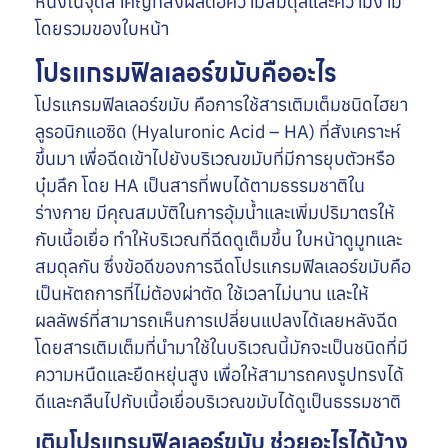
หนึ่งในจุดสำคัญที่ส่งผลต่อความสมดุลและความงาม
โดยรวมของใบหน้า
โปรแกรมฟิลเลอร์ขมับคืออะไร
โปรแกรมฟิลเลอร์ขมับ คือการใช้สารเติมเต็มชนิดไฮยา
ลูรอนิกแอซิด (Hyaluronic Acid – HA) ที่สังเคราะห์
ขึ้นมา เพื่อฉีดเข้าไปยังบริเวณขมับที่มีการยุบตัวหรือ
บุ๋มลึก โดย HA เป็นสารที่พบได้ตามธรรมชาติใน
ร่างกาย มีคุณสมบัติในการอุ้มน้ำและเพิ่มปริมาตรให้
กับเนื้อเยื่อ ทำให้บริเวณที่ฉีดดูเต็มขึ้น ใบหน้าดูมูทและ
สมดุลกัน ซึ่งข้อดีของการฉีดโปรแกรมฟิลเลอร์ขมับคือ
เป็นหัตถการที่ไม่ต้องผ่าตัด ใช้เวลาไม่นาน และให้
ผลลัพธ์ที่สามารถเห็นการเปลี่ยนแปลงได้เลยหลังฉีด
โดยสารเติมเต็มที่นำมาใช้ในบริเวณนี้มักจะเป็นชนิดที่มี
ความหนืดและยืดหยุ่นสูง เพื่อให้สามารถคงรูปทรงได้
ดีและกลืนไปกับเนื้อเยื่อบริเวณขมับได้ดูเป็นธรรมชาติ
เติมโปรแกรมฟิลเลอร์ขมับ ช่วยอะไรได้บ้าง