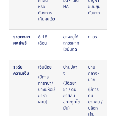
ผ่าตัด
อื่น ๆ เช่น
ปัญหา
หรือ
HA
ขมับยุบ
ต้องการ
ตัวมาก
เห็นผลเร็ว
ระยะเวลา
6-18
อาจอยู่ได้
ถาวร
ผลลัพธ์
เดือน
ถาวรหาก
ไขมันติด
ระดับ
เจ็บน้อย
ปานปลา
ปาน
ความเจ็บ
ง
กลาง-
(มีการ
มาก
ทายาชา/
(มีฉีดยา
บางยี่ห้อมี
ชา / ดม
(มีการ
ยาชา
ยาสลบ
ดม
ผสม)
ขณะดูดไข
ยาสลบ /
มัน)
บล็อก
เส้น