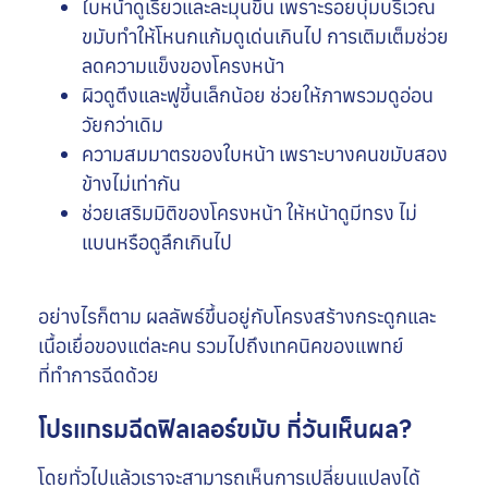
ใบหน้าดูเรียวและละมุนขึ้น เพราะรอยบุ๋มบริเวณ
ขมับทำให้โหนกแก้มดูเด่นเกินไป การเติมเต็มช่วย
ลดความแข็งของโครงหน้า
ผิวดูตึงและฟูขึ้นเล็กน้อย ช่วยให้ภาพรวมดูอ่อน
วัยกว่าเดิม
ความสมมาตรของใบหน้า เพราะบางคนขมับสอง
ข้างไม่เท่ากัน
ช่วยเสริมมิติของโครงหน้า ให้หน้าดูมีทรง ไม่
แบนหรือดูลึกเกินไป
อย่างไรก็ตาม ผลลัพธ์ขึ้นอยู่กับโครงสร้างกระดูกและ
เนื้อเยื่อของแต่ละคน รวมไปถึงเทคนิคของแพทย์
ที่ทำการฉีดด้วย
โปรแกรมฉีดฟิลเลอร์ขมับ กี่วันเห็นผล?
โดยทั่วไปแล้วเราจะสามารถเห็นการเปลี่ยนแปลงได้