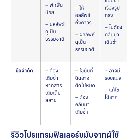
แม่นยำ
– พักฟื้น
– ให้
เรื่องรูป
น้อย
ผลลัพธ์
ทรง
กึ่งถาวร
– ผลลัพธ์
– ไม่ต้อง
ดูเป็น
– ผลลัพธ์
กลับมา
ธรรมชาติ
ดูเป็น
เติมซ้ำ
ธรรมชาติ
ข้อจำกัด
– ต้อง
– ไขมันที่
– อาจมี
เติมซ้ำ
ฉีดอาจ
รอยแผล
หากสาร
ติดไม่หมด
– แก้ไข
เติมเต็ม
– ต้อง
ได้ยาก
สลาย
กลับมา
เติมซ้ำ
รีวิวโปรแกรมฟิลเลอร์ขมับจากผู้ใช้