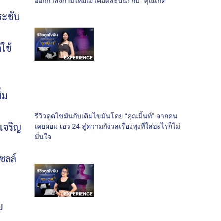
ออกกำลังกายให้มีเอวคอดสะบั้น! กับ “คุณเกด”
ระชับ
ใช้
่ม
รีวิวดูดไขมันกับเติมไขมันโดย “คุณมิ้นท์” จากคน
เจริญ
เคยผอม เอว 24 สู่ความกังวลเรื่องพุงที่ใส่อะไรก็ไม่
มั่นใจ
ซลล์
ย