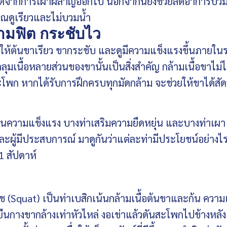
ี่เกิดจากการเผาผลาญออกไป นอกจากนี้ยังช่วยลดอาการบวม
ุณดูเรียวและไม่บวมน้ำ
ามฟิต กระชับไว
วยให้ต้นขาเรียว ขากระชับ และดูมีความแข็งแรงขึ้นภายใ
ุมเนื้อหลายส่วนของขานั้นเป็นสิ่งสำคัญ กล้ามเนื้อขาไม่ได
สะโพก หากได้รับการฝึกครบทุกมัดกล้าม จะช่วยให้ขาได้สัด
้นความแข็งแรง บางท่าเสริมความยืดหยุ่น และบางท่าเผา
ละผู้มีประสบการณ์ มาดูกันว่าแต่ละท่ามีประโยชน์อย่างไ
1 สัปดาห์
 (Squat) เป็นท่าเบสิกเน้นกล้ามเนื้อต้นขาและก้น ความ
่ยืนกางขากล้างเท่าหัวไหล่ งอเข่าแล้วดันสะโพกไปข้างหลัง