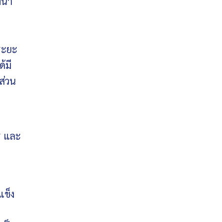
น้ำ
นระยะ
้มี
ส่วน
ร และ
แข็ง