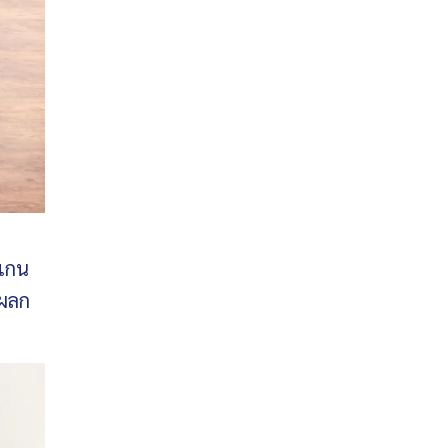
อแกน
ีผลก