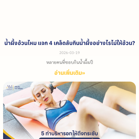
น้ำผึ้งอ้วนไหม แจก 4 เคล็ดลับกินน้ำผึ้งอย่างไรไม่ให้อ้วน?
2026-03-19
หลายคนที่ชอบกินน้ำผึ้งเป็
อ่านเพิ่มเติม»