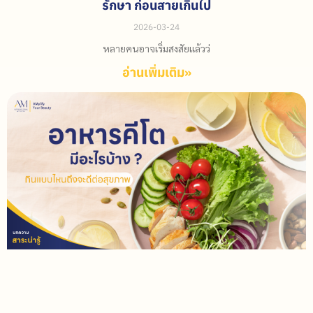
รักษา ก่อนสายเกินไป
2026-03-24
หลายคนอาจเริ่มสงสัยแล้วว่
อ่านเพิ่มเติม»