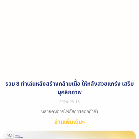
รวม 8 ท่าเล่นหลังสร้างกล้ามเนื้อ ให้หลังสวยแกร่ง เสริม
บุคลิกภาพ
2026-03-13
หลายคนอาจโฟกัสการออกกำลัง
อ่านเพิ่มเติม»