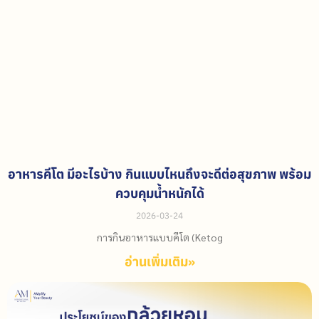
อาหารคีโต มีอะไรบ้าง กินแบบไหนถึงจะดีต่อสุขภาพ พร้อม
ควบคุมน้ำหนักได้
2026-03-24
การกินอาหารแบบคีโต (Ketog
อ่านเพิ่มเติม»