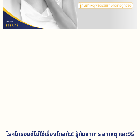
โรคไทรอยด์ไม่ใช่เรื่องไกลตัว! รู้ทันอาการ สาเหตุ และวิธี