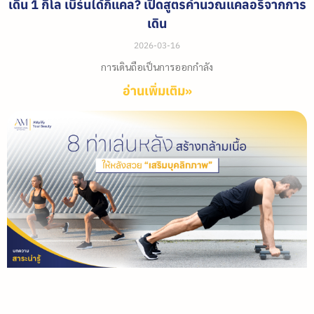
เดิน 1 กิโล เบิร์นได้กี่แคล? เปิดสูตรคำนวณแคลอรีจากการ
เดิน
2026-03-16
การเดินถือเป็นการออกกำลัง
อ่านเพิ่มเติม»