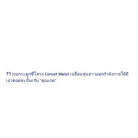
รีวิวงอกระดูกซี่โครง Corset Waist เปลี่ยนหุ่นสาวออกกำลังกายให้มี
เอวคอดสะบั้น! กับ “คุณเกด”