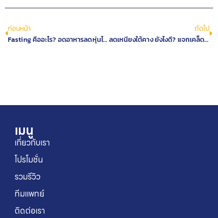
ก่อนหน้า
ถัดไป
Fasting คืออะไร? อดอาหารลดหุ่นได้จริงไหม Fasting มีกี่แบบ?
ลดเหนียงใต้คาง ยังไงดี? แจกเคล็ดไม่ลับพิชิตไขมันเหนียง
เมนู
เกี่ยวกับเรา
โปรโมชั่น
รวมรีวิว
ทีมแพทย์
ติดต่อเรา