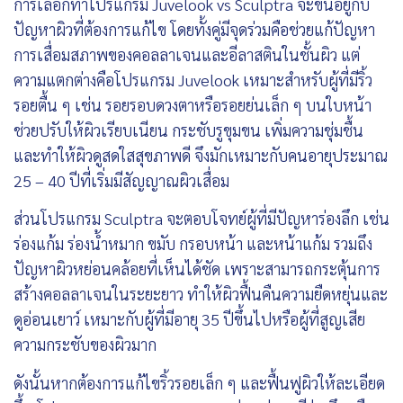
การเลือกทำโปรแกรม Juvelook vs Sculptra จะขึ้นอยู่กับ
ปัญหาผิวที่ต้องการแก้ไข โดยทั้งคู่มีจุดร่วมคือช่วยแก้ปัญหา
การเสื่อมสภาพของคอลลาเจนและอีลาสตินในชั้นผิว แต่
ความแตกต่างคือโปรแกรม Juvelook เหมาะสำหรับผู้ที่มีริ้ว
รอยตื้น ๆ เช่น รอยรอบดวงตาหรือรอยย่นเล็ก ๆ บนใบหน้า
ช่วยปรับให้ผิวเรียบเนียน กระชับรูขุมขน เพิ่มความชุ่มชื้น
และทำให้ผิวดูสดใสสุขภาพดี จึงมักเหมาะกับคนอายุประมาณ
25 – 40 ปีที่เริ่มมีสัญญาณผิวเสื่อม
ส่วนโปรแกรม Sculptra จะตอบโจทย์ผู้ที่มีปัญหาร่องลึก เช่น
ร่องแก้ม ร่องน้ำหมาก ขมับ กรอบหน้า และหน้าแก้ม รวมถึง
ปัญหาผิวหย่อนคล้อยที่เห็นได้ชัด เพราะสามารถกระตุ้นการ
สร้างคอลลาเจนในระยะยาว ทำให้ผิวฟื้นคืนความยืดหยุ่นและ
ดูอ่อนเยาว์ เหมาะกับผู้ที่มีอายุ 35 ปีขึ้นไปหรือผู้ที่สูญเสีย
ความกระชับของผิวมาก
ดังนั้นหากต้องการแก้ไขริ้วรอยเล็ก ๆ และฟื้นฟูผิวให้ละเอียด