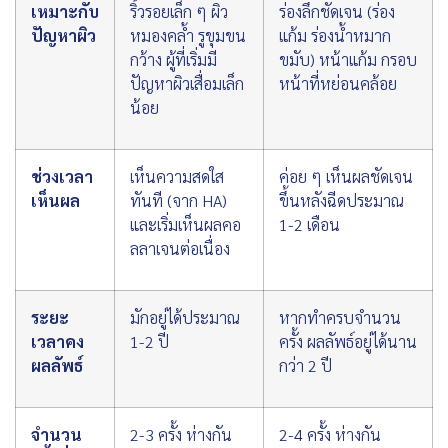
เหมาะกับ
ริ้วรอยเล็ก ๆ ผิว
ร่องลึกชัดเจน (ร่อง
ปัญหาผิว
หมองคล้ำ รูขุมขน
แก้ม ร่องน้ำหมาก
กว้าง ผู้ที่เริ่มมี
ขมับ) หน้าแก้ม กรอบ
ปัญหาผิวเสื่อมเล็ก
หน้าที่หย่อนคล้อย
น้อย
ช่วงเวลา
เห็นความสดใส
ค่อย ๆ เห็นผลชัดเจน
เห็นผล
ทันที (จาก HA)
ขึ้นหลังฉีดประมาณ
และเริ่มเห็นผลคอ
1-2 เดือน
ลลาเจนต่อเนื่อง
ระยะ
มักอยู่ได้ประมาณ
หากทำครบจำนวน
เวลาคง
1-2 ปี
ครั้ง ผลลัพธ์อยู่ได้นาน
ผลลัพธ์
กว่า 2 ปี
จำนวน
2-3 ครั้ง ห่างกัน
2-4 ครั้ง ห่างกัน