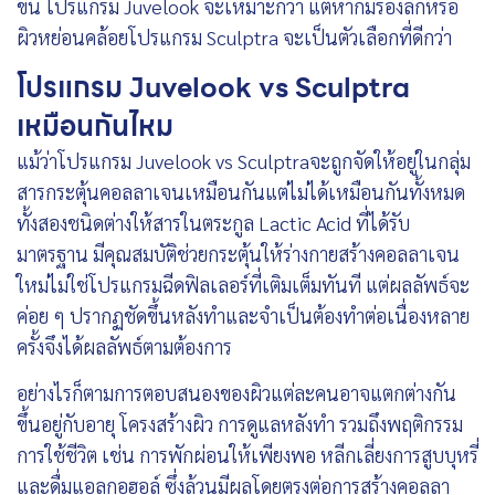
ขึ้น โปรแกรม Juvelook จะเหมาะกว่า แต่หากมีร่องลึกหรือ
ผิวหย่อนคล้อยโปรแกรม Sculptra จะเป็นตัวเลือกที่ดีกว่า
โปรแกรม Juvelook vs Sculptra
เหมือนกันไหม
แม้ว่าโปรแกรม Juvelook vs Sculptraจะถูกจัดให้อยู่ในกลุ่ม
สารกระตุ้นคอลลาเจนเหมือนกันแต่ไม่ได้เหมือนกันทั้งหมด
ทั้งสองชนิดต่างให้สารในตระกูล Lactic Acid ที่ได้รับ
มาตรฐาน มีคุณสมบัติช่วยกระตุ้นให้ร่างกายสร้างคอลลาเจน
ใหม่ไม่ใช่โปรแกรมฉีดฟิลเลอร์ที่เติมเต็มทันที แต่ผลลัพธ์จะ
ค่อย ๆ ปรากฏชัดขึ้นหลังทำและจำเป็นต้องทำต่อเนื่องหลาย
ครั้งจึงได้ผลลัพธ์ตามต้องการ
อย่างไรก็ตามการตอบสนองของผิวแต่ละคนอาจแตกต่างกัน
ขึ้นอยู่กับอายุ โครงสร้างผิว การดูแลหลังทำ รวมถึงพฤติกรรม
การใช้ชีวิต เช่น การพักผ่อนให้เพียงพอ หลีกเลี่ยงการสูบบุหรี่
และดื่มแอลกอฮอล์ ซึ่งล้วนมีผลโดยตรงต่อการสร้างคอลลา