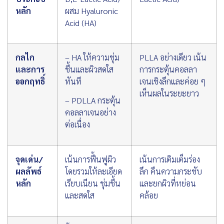
หลัก
ผสม Hyaluronic
Acid (HA)
กลไก
– HA ให้ความชุ่ม
PLLA อย่างเดียว เน้น
และการ
ชื้นและผิวสดใส
การกระตุ้นคอลลา
ออกฤทธิ์
ทันที
เจนเชิงลึกและค่อย ๆ
เห็นผลในระยะยาว
– PDLLA กระตุ้น
คอลลาเจนอย่าง
ต่อเนื่อง
จุดเด่น/
เน้นการฟื้นฟูผิว
เน้นการเติมเต็มร่อง
ผลลัพธ์
โดยรวมให้ละเอียด
ลึก คืนความกระชับ
หลัก
เรียบเนียน ชุ่มชื้น
และยกผิวที่หย่อน
และสดใส
คล้อย