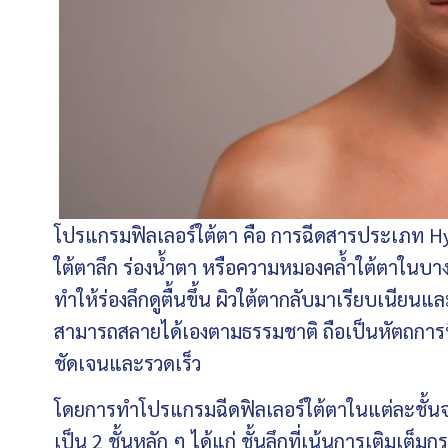
โปรแกรมฟิลเลอร์ใต้ตา คือ การฉีดสารประเภท Hyal
ใต้ตาลึก ร่องน้ำตา หรือความหมองคล้ำใต้ตาในบางป
ทำให้ร่องลึกดูตื้นขึ้น ผิวใต้ตากลับมาเรียบเนียนแล
สามารถสลายได้เองตามธรรมชาติ ถือเป็นหัตถการที่ช่
ชัดเจนและรวดเร็ว
โดยการทำโปรแกรมฉีดฟิลเลอร์ใต้ตาในแต่ละชั้นจะ
เป็น 2 ชั้นหลัก ๆ ได้แก่ ชั้นลึกที่เน้นการเติมเต็