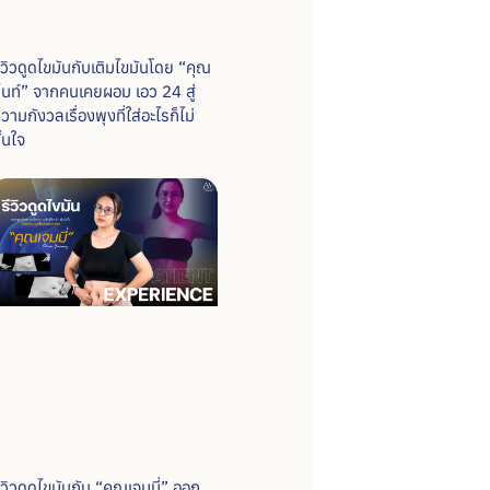
ีวิวดูดไขมันกับเติมไขมันโดย “คุณ
ิ้นท์” จากคนเคยผอม เอว 24 สู่
วามกังวลเรื่องพุงที่ใส่อะไรก็ไม่
ั่นใจ
ีวิวดูดไขมันกับ “คุณเจมมี่” ออก