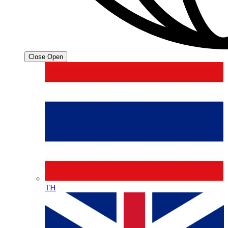
Close
Open
TH