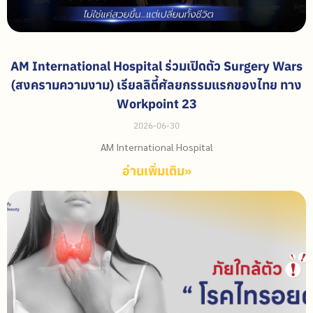
AM International Hospital ร่วมเปิดตัว Surgery Wars
(สงครามความงาม) เรียลลิตี้ศัลยกรรมแรกของไทย ทาง
Workpoint 23
2026-06-30
AM International Hospital
อ่านเพิ่มเติม»