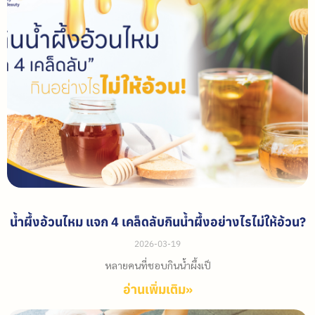
น้ำผึ้งอ้วนไหม แจก 4 เคล็ดลับกินน้ำผึ้งอย่างไรไม่ให้อ้วน?
2026-03-19
หลายคนที่ชอบกินน้ำผึ้งเป็
อ่านเพิ่มเติม»