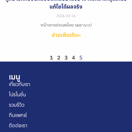
แก้ไขได้ผลจริง
2026-03-16
หน้าอกหย่อนคล้อย นมยาน เป
อ่านเพิ่มเติม»
1
2
3
4
5
เมนู
เกี่ยวกับเรา
โปรโมชั่น
รวมรีวิว
ทีมแพทย์
ติดต่อเรา