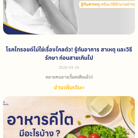
โรคไทรอยด์ไม่ใช่เรื่องไกลตัว! รู้ทันอาการ สาเหตุ และวิธี
รักษา ก่อนสายเกินไป
2026-03-24
หลายคนอาจเริ่มสงสัยแล้วว่
อ่านเพิ่มเติม»