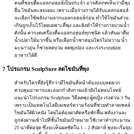
คนที่ชอบดื่มแอลกอฮอล์เป็นประจำ อาจสังเกตเห็นว่ามีพุง
ยื่น ไขมันสะสมเยอะ เพราะเมื่อร่างกายได้รับแอลกอฮอล์
จะเลือกใช้พลังงานจากแอลกอฮอล์ก่อน ทำให้ไขมันส่วน
เกินถูกเก็บไว้โดยเฉพาะที่พุง และยังทำให้ร่างกายบวมน้ำ
ดังนั้น ควรงดเครื่องดื่มแอลกอฮอล์ทุกชนิด แล้วหันมาดื่ม
น้ำเปล่าให้มากขึ้น หรือเลือกน้ำชาสมุนไพรไม่หวาน น้ำ
มะนาวอุ่น ก็ช่วยลดบวม ลดพุงป่อง และเร่งระบบย่อย
อาหารได้ดี
7 โปรแกรม SculpSure ลดไขมันที่พุง
สำหรับใครที่ยังรู้สึกว่ามีไขมันที่หน้าท้องแบบลดยาก
ควบคุมอาหารและออกกำลังกายแล้วยังไม่ตอบโจทย์
แนะนำโปรแกรม SculpSure วิธีลดพุง ผู้หญิง เร่งด่วน 3 วัน
เพราะเป็นเทคโนโลยีเลเซอร์ความร้อนที่ช่วยทำลายเซลล์
ไขมันใต้ผิวหนัง โดยไม่ต้องผ่าตัดหรือพักฟื้น พลังงานจะ
ถูกส่งผ่านเข้าไปที่ชั้นไขมันเป้าหมาย ใช้เวลาทำประมาณ
25 นาทีต่อจุด ซึ่งจะเห็นผลชัดใน 1 – 2 สัปดาห์ พุงจะเริ่มยุบ