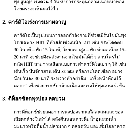
พุง ผู้หญิง เร่งด่วน 3 วัน ซึ่งการกระตุ้นกล้ามเนื้อหน้าท้อง
โดยตรงจะเห็นผลได้ไว
2. คาร์ดิโอเร่งการเผาผลาญ
คาร์ดิโอเป็นรูปแบบการออกกำลังกายที่ช่วยเบิร์นไขมันพุง
โดยเฉพาะ HIIT ที่ทำสลับช่วงหนัก–เบา เช่น กระโดดตบ
30 วินาที – พัก 15 วินาที, วิ่งยกเข่าสูง – พัก ทำต่อเนื่อง 15–
20 นาที จะช่วยดึงพลังงานจากไขมันได้เร็ว ส่วนใครไม่
ถนัด HIIT สามารถเลือกแบบการทำคาร์ดิโอเบา ๆ ได้ เช่น
เดินเร็ว ปั่นจักรยาน เต้น Zumba หรือกระโดดเชือก อย่าง
น้อยวันละ 30 นาที ระหว่างทำอย่าลืม “เกร็งหน้าท้องไว้
ตลอด” เพื่อช่วยกระชับกล้ามเนื้อและเร่งให้พุงแบนเร็วขึ้น
3. ดีท็อกซ์ลดพุงป่อง ลดบวม
การดีท็อกซ์ช่วยลดอาการพุงป่องจากแก๊สสะสมและของ
เสียตกค้างในลำไส้ หลังตื่นนอนควรดื่มน้ำอุ่นผสมน้ำ
มะนาวหรือดื่มน้ำเปล่ามาก ๆ ตลอดวัน และเพิ่มใยอาหาร