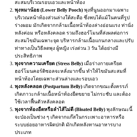
สะสมบริเวณรอบเอวและหน้าท้อง
พุงหมาน้อย (Lower Belly Pooch)
พุงที่นูนออกมาเฉพาะ
บริเวณหน้าท้องส่วนล่างใต้สะดือ ซึ่งพบได้แม้ในคนที่รูป
ร่างผอม มักเกิดจากกล้ามเนื้อหน้าท้องล่างอ่อนแรง ท่านั่ง
หลังค่อม หรือหลังคลอด รวมถึงฮอร์โมนที่ส่งผลต่อการ
สะสมไขมันเฉพาะจุด บริหารกล้ามเนื้อแกนกลางและปรับ
ท่าทางเป็นวิธีลดพุง ผู้หญิง เร่งด่วน 3 วัน ได้อย่างมี
ประสิทธิภาพ
พุงจากความเครียด (Stress Belly)
เมื่อร่างกายเครียด
ฮอร์โมนคอร์ติซอลจะหลั่งมากขึ้น ทำให้ไขมันสะสมที่
หน้าท้องโดยเฉพาะส่วนล่างและรอบเอว
พุงหลังคลอด (Postpartum Belly)
เกิดจากขณะตั้งครรภ์
เกิดภาวะกล้ามเนื้อหน้าท้องยืดขยาย ไม่กระชับ และต้อง
ใช้เวลาฟื้นตัวหลังคลอด
พุงจากท้องอืดหรือลำไส้ไม่ดี (Bloated Belly)
พุงลักษณะนี้
จะป่องเป็นช่วง ๆ เกิดจากแก๊สในกระเพาะอาหารหรือ
ระบบย่อยอาหารผิดปกติ มักเกิดหลังทานอาหารบาง
ประเภท