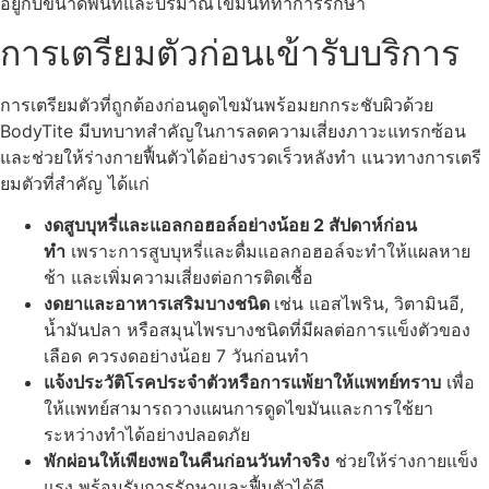
อยู่กับขนาดพื้นที่และปริมาณไขมันที่ทำการรักษา
การเตรียมตัวก่อนเข้ารับบริการ
การเตรียมตัวที่ถูกต้องก่อนดูดไขมันพร้อมยกกระชับผิวด้วย
BodyTite มีบทบาทสำคัญในการลดความเสี่ยงภาวะแทรกซ้อน
และช่วยให้ร่างกายฟื้นตัวได้อย่างรวดเร็วหลังทำ แนวทางการเตรี
ยมตัวที่สำคัญ ได้แก่
งดสูบบุหรี่และแอลกอฮอล์อย่างน้อย 2 สัปดาห์ก่อน
ทำ
เพราะการสูบบุหรี่และดื่มแอลกอฮอล์จะทำให้แผลหาย
ช้า และเพิ่มความเสี่ยงต่อการติดเชื้อ
งดยาและอาหารเสริมบางชนิด
เช่น แอสไพริน, วิตามินอี,
น้ำมันปลา หรือสมุนไพรบางชนิดที่มีผลต่อการแข็งตัวของ
เลือด ควรงดอย่างน้อย 7 วันก่อนทำ
แจ้งประวัติโรคประจำตัวหรือการแพ้ยาให้แพทย์ทราบ
เพื่อ
ให้แพทย์สามารถวางแผนการดูดไขมันและการใช้ยา
ระหว่างทำได้อย่างปลอดภัย
พักผ่อนให้เพียงพอในคืนก่อนวันทำจริง
ช่วยให้ร่างกายแข็ง
แรง พร้อมรับการรักษาและฟื้นตัวได้ดี