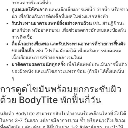
กระแทกบริเวณที่ทำ
ดูแลแผลให้สะอาด
และหลีกเลี่ยงการแช่น้ำ ว่ายน้ำ หรือซาว
น่า เพื่อป้องกันการติดเชื้อที่แผลในช่วงแรกหลังทำ
รับประทานยาตามแพทย์สั่งอย่างครบถ้วน
เช่น ยาปฏิชีวนะ
ยาแก้ปวด หรือยาลดบวม เพื่อช่วยลดการอักเสบและป้องกัน
การติดเชื้อ
ดื่มน้ำอย่างเพียงพอ และรับประทานอาหารที่ช่วยการฟื้นตัว
ของเนื้อเยื่อ
เช่น โปรตีน ผักผลไม้ เพื่อเสริมการซ่อมแซม
เนื้อเยื่อและการสร้างคอลลาเจนใหม่
มาติดตามผลตามนัดทุกครั้ง
เพื่อให้แพทย์ประเมินการฟื้นตัว
ของผิวหนัง และแก้ไขภาวะแทรกซ้อน (ถ้ามี) ได้ตั้งแต่เนิ่น
ๆ
การดูดไขมันพร้อมยกกระชับผิว
ด้วย BodyTite พักฟื้นกี่วัน
หลังทำ BodyTite สามารถกลับไปทำงานหรือเคลื่อนไหวทั่วไปได้
ในช่วง 3–7 วันแรก แต่อาจมีอาการบวม ช้ำ หรือหน่วงตึงบริเวณ
ที่ดูดไขมัน แต่จะค่อย ๆ ดีขึ้นในช่วง 1–2 สัปดาห์แรก แนะนำให้