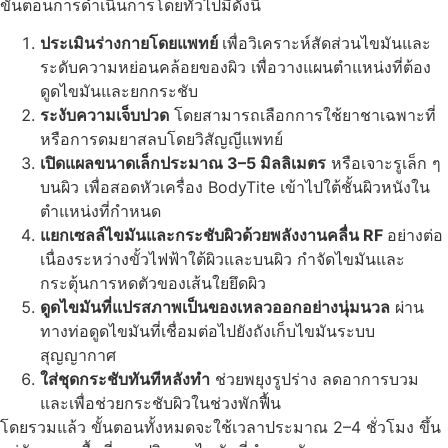
ขั้นตอนการดำเนินการโดยทั่วไปมีดังนี้
ประเมินร่างกายโดยแพทย์
เพื่อวิเคราะห์สัดส่วนไขมันและ
ระดับความหย่อนคล้อยของผิว เพื่อวางแผนตำแหน่งที่ต้อง
ดูดไขมันและยกกระชับ
ระงับความเจ็บปวด
โดยสามารถเลือกการใช้ยาชาเฉพาะที่
หรือการดมยาสลบโดยวิสัญญีแพทย์
เปิดแผลขนาดเล็กประมาณ 3–5 มิลลิเมตร
หรือเจาะรูเล็ก ๆ
บนผิว เพื่อสอดหัวเครื่อง BodyTite เข้าไปใต้ชั้นผิวหนังใน
ตำแหน่งที่กำหนด
แยกเซลล์ไขมันและกระชับผิวด้วยพลังงานคลื่น RF
อย่างต่อ
เนื่องระหว่างขั้วไฟฟ้าใต้ผิวและบนผิว กำจัดไขมันและ
กระตุ้นการหดตัวของเส้นใยยึดผิว
ดูดไขมันที่แปรสภาพเป็นของเหลวออกอย่างนุ่มนวล
ผ่าน
ทางท่อดูดไขมันที่เชื่อมต่อไปยังถังเก็บไขมันระบบ
สุญญากาศ
ใส่ชุดกระชับทันทีหลังทำ
ช่วยพยุงรูปร่าง ลดอาการบวม
และเพื่อช่วยกระชับผิวในช่วงพักฟื้น
โดยรวมแล้ว ขั้นตอนทั้งหมดจะใช้เวลาประมาณ 2–4 ชั่วโมง ขึ้น