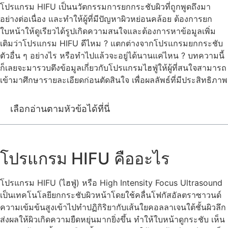
โปรแกรม HIFU เป็นนวัตกรรมการยกกระชับผิวที่ถูกพูดถึงมา
อย่างต่อเนื่อง และทำให้ผู้ที่มีปัญหาผิวหย่อนคล้อย ต้องการยก
ใบหน้าให้ดูเรียวได้รูปเกิดความสนใจและต้องการหาข้อมูลเพิ่ม
เติมว่าโปรแกรม HIFU ดีไหม ? แตกต่างจากโปรแกรมยกกระชับ
ตัวอื่น ๆ อย่างไร หรือทำไปแล้วจะอยู่ได้นานแค่ไหน ? บทความนี้
ก็เลยจะมารวบตึงข้อมูลเกี่ยวกับโปรแกรมไฮฟู่ให้ผู้ที่สนใจสามารถ
เข้ามาศึกษารายละเอียดก่อนตัดสินใจ เพื่อผลลัพธ์ที่มีประสิทธิภาพ
เลือกอ่านตามหัวข้อได้ที่นี่
โปรแกรม HIFU คืออะไร
โปรแกรม HIFU (ไฮฟู่) หรือ High Intensity Focus Ultrasound
เป็นเทคโนโลยียกกระชับผิวหน้าโดยใช้คลื่นโฟกัสอัลตราซาวนด์
ความเข้มข้นสูงเข้าไปทำปฏิกิริยากับเส้นใยคอลลาเจนใต้ชั้นผิวลึก
ส่งผลให้ผิวเกิดความยืดหยุ่นมากยิ่งขึ้น ทำให้ใบหน้าดูกระชับ เห็น