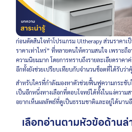
ก่อนตัดสินใจทำโปรแกรม
Ulthera
py ส่วน
ราคา
เป
ราคา
เท่าไหร่” ที่หลายคนให้ความสนใจ เพราะถือว่าเ
ความนิยมมาก โดยการทราบถึงรายละเอียดราคาค่า
อีกทั้งยังช่วยเปรียบเทียบกับจำนวนช็อตที่ได้รับว่าคุ
สำหรับใครที่กำลังมองหาตัวช่วยฟื้นฟูความกระชับ
เป็นอีกหนึ่งทางเลือกที่ตอบโจทย์ได้ทั้งในแง่คว
อยากเห็นผลลัพธ์ที่ดูเป็นธรรมชาติและอยู่ได้นานอ
เลือกอ่านตามหัวข้อด้านล่