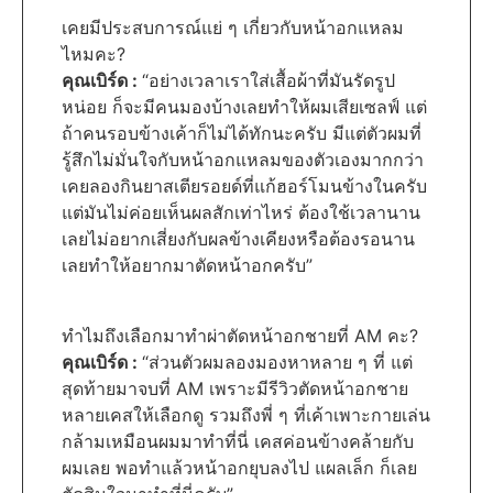
เคยมีประสบการณ์แย่ ๆ เกี่ยวกับหน้าอกแหลม
ไหมคะ?
คุณเบิร์ด :
“อย่างเวลาเราใส่เสื้อผ้าที่มันรัดรูป
หน่อย ก็จะมีคนมองบ้างเลยทำให้ผมเสียเซลฟ์ แต่
ถ้าคนรอบข้างเค้าก็ไม่ได้ทักนะครับ มีแต่ตัวผมที่
รู้สึกไม่มั่นใจกับหน้าอกแหลมของตัวเองมากกว่า
เคยลองกินยาสเตียรอยด์ที่แก้ฮอร์โมนข้างในครับ
แต่มันไม่ค่อยเห็นผลสักเท่าไหร่ ต้องใช้เวลานาน
เลยไม่อยากเสี่ยงกับผลข้างเคียงหรือต้องรอนาน
เลยทำให้อยากมาตัดหน้าอกครับ”
ทำไมถึงเลือกมาทำผ่าตัดหน้าอกชายที่ AM คะ?
คุณเบิร์ด :
“ส่วนตัวผมลองมองหาหลาย ๆ ที่ แต่
สุดท้ายมาจบที่ AM เพราะมีรีวิวตัดหน้าอกชาย
หลายเคสให้เลือกดู รวมถึงพี่ ๆ ที่เค้าเพาะกายเล่น
กล้ามเหมือนผมมาทำที่นี่ เคสค่อนข้างคล้ายกับ
ผมเลย พอทำแล้วหน้าอกยุบลงไป แผลเล็ก ก็เลย