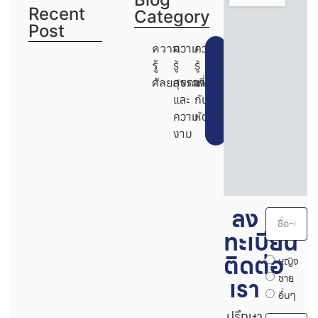
Recent
Category
Post
ความ
ความ
ความ
เท
รู้
รู้
รู้
รนด์
ศัลยกรรม
สุขภาพ
เกี่ยว
และ
และ
กับ
ไลฟ์
ความ
หัตถการ
สไตล์
งาม
ลง
ทะเบียน
ติดต่อ
หญิง
ชาย
เรา
อื่นๆ
ปรึกษา