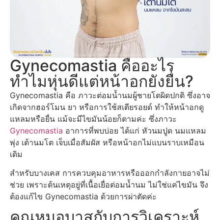
Gynecomastia คืออะไร
ทำไมหุ่นดีแต่หน้าอกยังยื่น?
Gynecomastia คือ
ภาวะต่อมน้ำนมผู้ชายโตผิดปกติ ซึ่งอาจ
เกิดจากฮอร์โมน ยา หรือการใช้สเตียรอยด์ ทำให้หน้าอกดู
แหลมหรือยื่น แม้จะมีไขมันน้อยก็ตามค่ะ ซึ่งภาวะ
Gynecomastia
อาการ
ที่พบบ่อย ได้แก่ หัวนมปูด นมแหลม
พุ่ง เต้านมโต เจ็บเมื่อสัมผัส หรือหน้าอกไม่แบนราบเหมือน
เดิม
สำหรับบางเคส การควบคุมอาหารหรือออกกำลังกายอาจไม่
ช่วย เพราะต้นเหตุอยู่ที่เนื้อเยื่อต่อมน้ำนม ไม่ใช่แค่ไขมัน จึง
ต้องแก้ไข
Gynecomastia
ด้วยการ
ผ่าตัด
ค่ะ
คุณหมอบาสกับการวิเคราะห์