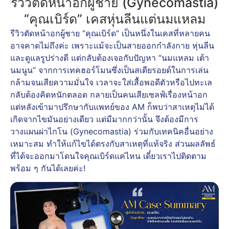
รีวิวตัดหน้าอกผู้ชาย (Gynecomastia)
“คุณเบิร์ด” เคสหุ่นลีนแต่นมแหลม
รีวิวตัดหน้าอกผู้ชาย
“คุณเบิร์ด” เป็นหนึ่งในเคสที่หลายคน
อาจคาดไม่ถึงค่ะ เพราะแม้จะเป็นสายออกกำลังกาย หุ่นลีน
และดูแลรูปร่างดี แต่กลับต้องเจอกับปัญหา “นมแหลม เต้า
นมนูน” จากการเทคฮอร์โมนซึ่งเป็นสเตียรอยด์ในการเล่น
กล้ามจนเสียความมั่นใจ เวลาจะใส่เสื้อพอดีตัวหรือไปทะเล
กลับต้องคิดหนักตลอด กลายเป็นคนเสียเซลฟ์เรื่องหน้าอก
แต่หลังเข้ามาปรึกษากับแพทย์ของ AM ก็พบว่าสาเหตุไม่ได้
เกิดจากไขมันอย่างเดียว แต่มีมากกว่านั้น จึงต้องมีการ
วางแผน
ผ่าไกโน
(Gynecomastia) ร่วมกับเทคนิคอื่นอย่าง
เหมาะสม ทำให้แก้ไขได้ตรงกับสาเหตุที่แท้จริง ส่วนผลลัพธ์
ที่ได้จะออกมาโดนใจคุณเบิร์ดแค่ไหน เดี๋ยวเราไปติดตาม
พร้อม ๆ กันได้เลยค่ะ!