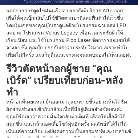
นอกจากการดูดไขมันแล้ว ทางเรายังมีบริการ Aftercare
เพื่อให้คุณบุ๊กกลับไปใช้ชีวิตตามปกติและฟื้นตัวได้เร็วขึ้น
โดยในเคสของคุณบุ๊กเราดูแลด้วยโปรแกรมฉายแสง LED
ลดบวม โปรแกรม Venus Legacy เพื่อนวดกระชับผิวให้
เรียบเนียน และใช้โปรแกรม Pico Laser จัดการรอยแผลให้
จางลง ซึ่ง คุณบุ๊ก บอกกับเราว่าประทับใจมาก เพราะทำไป
เพียงไม่กี่ครั้ง แผลก็ดูตื้นและจางลงจนแทบมองไม่เห็นเลยค่ะ
รีวิวตัดหน้าอกผู้ชาย “คุณ
เบิร์ด” เปรียบเทียบก่อน-หลัง
ทำ
หน้าอกที่เคยแหลมยื่นออกมาดูแบนราบขึ้นอย่างเห็นได้ชัด
สัดส่วนช่วงอกเข้ากับกล้ามเนื้อที่มีอยู่เดิมอย่างชัดเจนค่ะ
คุณเบิร์ดเล่าว่าความมั่นใจกลับมาเต็มที่ เลือกใส่เสื้อผ้าได้
สนุกขึ้น และกล้าถอดเสื้อโชว์หุ่นอีกครั้ง ผลลัพธ์ที่ได้ไม่ได้
เน้นแค่ความเรียบ แต่ยังคงความเป็นธรรมชาติและบาลานซ์