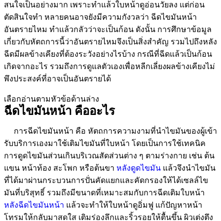
สนใจเป็นอย่างมาก เพราะทำแล้วใบหน้าดูอ่อนวัยลง แต่ก่อน
ตัดสินใจทำ หลายคนอาจยังมีความกังวลว่า ฉีดไขมันหน้า
อันตรายไหม ทำแล้วกลัวว่าจะเป็นก้อน ดังนั้น การศึกษาข้อมูล
เกี่ยวกับหัตถการนี้ว่าอันตรายไหมจึงเป็นสิ่งสำคัญ รวมไปถึงหลัง
ฉีดมีผลข้างเคียงที่ต้องระวังอย่างไรบ้าง กรณีที่ฉีดแล้วเป็นก้อน
เกิดจากอะไร รวมถึงการดูแลตัวเองเพื่อหลีกเลี่ยงผลข้างเคียงไม่
พึงประสงค์ที่อาจเป็นอันตรายได้
เลือกอ่านตามหัวข้อด้านล่าง
ฉีดไขมันหน้า คืออะไร
การฉีดไขมันหน้า คือ หัตถการความงามที่นำไขมันของผู้เข้า
รับบริการเองมาใช้เติมไขมันที่ใบหน้า โดยเป็นการใช้เทคนิค
การดูดไขมันส่วนเกินบริเวณสัดส่วนต่าง ๆ ตามร่างกาย เช่น ต้น
แขน หน้าท้อง สะโพก หรือต้นขา
หลังดูดไขมัน
แล้วจึงนำไขมัน
ที่ได้มาผ่านกระบวนการปั่นคัดแยกและคัดกรองให้ได้เซลล์ไข
มันที่บริสุทธิ์ รวมถึงมีขนาดที่เหมาะสมกับการฉีดเติมใบหน้า
หลังฉีดไขมันหน้า
แล้วจะทำให้ใบหน้าดูอิ่มฟู แก้ปัญหาหน้า
โทรมให้กลับมาสดใส เติมร่องลึกและริ้วรอยให้ตื้นขึ้น ผิวเต่งตึง