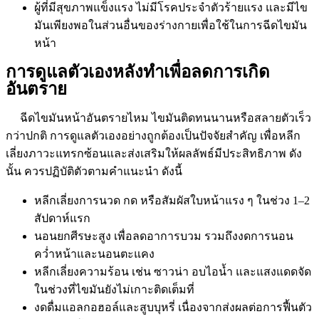
ผู้ที่มีสุขภาพแข็งแรง ไม่มีโรคประจำตัวร้ายแรง และมีไข
มันเพียงพอในส่วนอื่นของร่างกายเพื่อใช้ในการฉีดไขมัน
หน้า
การดูแลตัวเองหลังทำเพื่อลดการเกิด
อันตราย
ฉีดไขมันหน้าอันตรายไหม ไขมันติดทนนานหรือสลายตัวเร็ว
กว่าปกติ การดูแลตัวเองอย่างถูกต้องเป็นปัจจัยสำคัญ เพื่อหลีก
เลี่ยงภาวะแทรกซ้อนและส่งเสริมให้ผลลัพธ์มีประสิทธิภาพ ดัง
นั้น ควรปฏิบัติตัวตามคำแนะนำ ดังนี้
หลีกเลี่ยงการนวด กด หรือสัมผัสใบหน้าแรง ๆ ในช่วง 1–2
สัปดาห์แรก
นอนยกศีรษะสูง เพื่อลดอาการบวม รวมถึงงดการนอน
คว่ำหน้าและนอนตะแคง
หลีกเลี่ยงความร้อน เช่น ซาวน่า อบไอน้ำ และแสงแดดจัด
ในช่วงที่ไขมันยังไม่เกาะติดเต็มที่
งดดื่มแอลกอฮอล์และสูบบุหรี่ เนื่องจากส่งผลต่อการฟื้นตัว