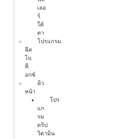
เลอ
ร์
ใต้
ตา
โปรแกรม
ฉีด
โบ
ท็
อกซ์
ผิว
หน้า
โปร
แก
รม
ดริป
วิตามิน