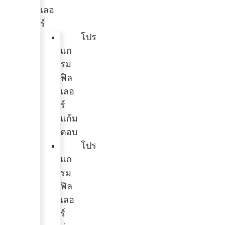
เลอ
ร์
โปร
แก
รม
ฟิล
เลอ
ร์
แก้ม
ตอบ
โปร
แก
รม
ฟิล
เลอ
ร์