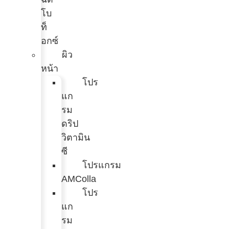
โบ
ท็
อกซ์
ผิว
หน้า
โปร
แก
รม
ดริป
วิตามิน
ซี
โปรแกรม
AMColla
โปร
แก
รม