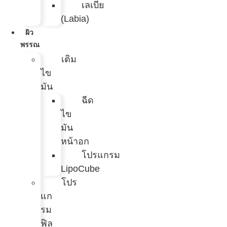
เลเบีย
(Labia)
ผิว
พรรณ
เติม
ไข
มัน
ฉีด
ไข
มัน
หน้าอก
โปรแกรม
LipoCube
โปร
แก
รม
ฟิล