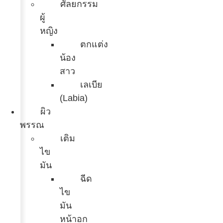
ศัลยกรรม
ผู้
หญิง
ตกแต่ง
น้อง
สาว
เลเบีย
(Labia)
ผิว
พรรณ
เติม
ไข
มัน
ฉีด
ไข
มัน
หน้าอก