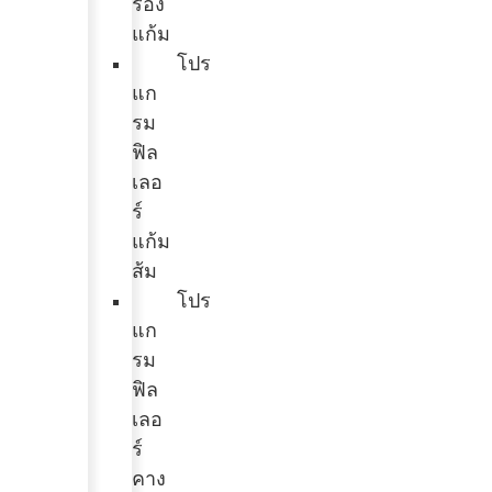
ร่อง
แก้ม
โปร
แก
รม
ฟิล
เลอ
ร์
แก้ม
ส้ม
โปร
แก
รม
ฟิล
เลอ
ร์
คาง