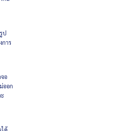
รูป
องการ
าจอ
ม่ออก
จะ
นได้