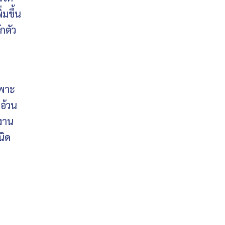
มขึ้น
กตัว
ฉพาะ
คอ้วน
งาน
นิด