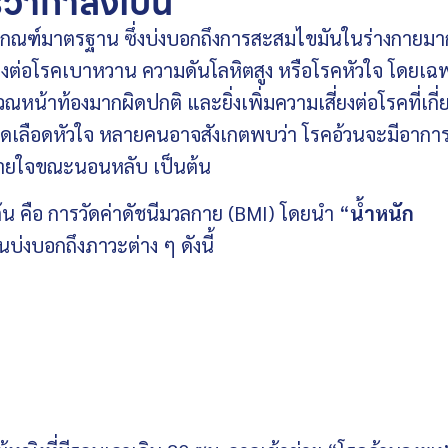
รว่ากำลังเป็น
ว่าเกณฑ์มาตรฐาน ซึ่งบ่งบอกถึงการสะสมไขมันในร่างกายมา
ยงต่อโรคเบาหวาน ความดันโลหิตสูง หรือโรคหัวใจ โดยเฉ
น้าท้องมากผิดปกติ และยิ่งเพิ่มความเสี่ยงต่อโรคที่เกี่
ลือดหัวใจ หลายคนอาจสังเกตพบว่า โรคอ้วนจะมีอาการอ
รหายใจขณะนอนหลับ เป็นต้น
องต้น คือ การวัดค่าดัชนีมวลกาย (BMI) โดยนำ “
น้ำหนัก
้นบ่งบอกถึงภาวะต่าง ๆ ดังนี้