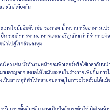
ละใกล้เคียงกัน
เภทไขมันอิ่มตัว เช่น ของทอด น้ำหวาน หรืออาหารแปร
จำเป็น รวมถึงการทานอาหารแคลลอรีสูงเกินกว่าที่ร่างกายต้
นำไปสู่โรคอ้วนลงพุง
ื่อนไหว เช่น นั่งทำงานหน้าคอมพิวเตอร์หรือใช้เวลากับหน้
กเผาผลาญออก ส่งผลให้ไขมันสะสมในร่างกายเพิ่มขึ้น การไ
่งเป็นสาเหตุที่ทำให้หลายคนตกอยู่ในภาวะโรคอ้วนได้แม้
รือภาวะดื้ออินซูลิน อาจเป็นปัจจัยกระตุ้นให้เกิดโรคอ้ว