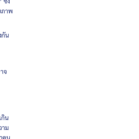
ซึ่ง
ุขภาพ
งกัน
อาจ
เกิน
ความ
่าคน