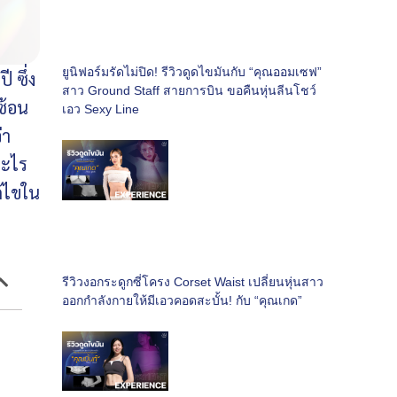
ยูนิฟอร์มรัดไม่ปิด! รีวิวดูดไขมันกับ “คุณออมเซฟ”
 ซึ่ง
สาว Ground Staff สายการบิน ขอคืนหุ่นลีนโชว์
ซ้อน
เอว Sexy Line
่า
อะไร
ก้ไขใน
รีวิวงอกระดูกซี่โครง Corset Waist เปลี่ยนหุ่นสาว
ออกกำลังกายให้มีเอวคอดสะบั้น! กับ “คุณเกด”