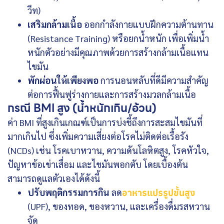
วีท)
เสริมกล้ามเนื้อ
ออกกำลังกายแบบฝึกความต้านทาน
(Resistance Training) หรือยกน้ำหนัก เพื่อเพิ่มน้ำ
หนักตัวอย่างมีคุณภาพด้วยการสร้างกล้ามเนื้อแทน
ไขมัน
พักผ่อนให้เพียงพอ
การนอนหลับที่ดีมีความสำคัญ
ต่อการฟื้นฟูร่างกายและการสร้างมวลกล้ามเนื้อ
กรณี BMI สูง (น้ำหนักเกิน/อ้วน)
ค่า BMI ที่สูงเกินเกณฑ์เป็นการบ่งชี้ถึงการสะสมไขมันที่
มากเกินไป ซึ่งเพิ่มความเสี่ยงต่อโรคไม่ติดต่อเรื้อรัง
(NCDs) เช่น โรคเบาหวาน, ความดันโลหิตสูง, โรคหัวใจ,
ปัญหาข้อเข่าเสื่อม และไขมันพอกตับ โดยเบื้องต้น
สามารถดูแลตัวเองได้ดังนี้
ปรับพฤติกรรมการกิน
ลด
อาหารแปรรูปขั้นสูง
(UPF), ของทอด, ของหวาน, และเครื่องดื่มรสหวาน
จัด