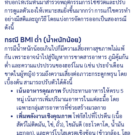
ที่บอกให้เริ่มหันมาสำรวจพฤติกรรมการใช้ชีวิตและปรับ
การดูแลตัวเองให้เหมาะสมยิ่งขึ้นมากกว่า การแก้ไขควรทำ
อย่างมีสติและถูกวิธี โดยแบ่งการจัดการออกเป็นสองกรณี
ดังนี้
กรณี BMI ต่ำ (น้ำหนักน้อย)
การมีน้ำหนักน้อยเกินไปก็มีความเสี่ยงทางสุขภาพไม่แพ้
กัน เพราะอาจนำไปสู่ปัญหาการขาดสารอาหาร ภูมิคุ้มกัน
ต่ำ และความแปรปรวนของฮอร์โมน (เช่น ประจำเดือน
ขาดในผู้หญิง) รวมถึงความเสี่ยงต่อภาวะกระดูกพรุน โดย
เบื้องต้น สามารถปรับตัวได้ดังนี้
เน้นอาหารคุณภาพ
รับประทานอาหารให้ครบ 5
หมู่ เน้นการเพิ่มปริมาณอาหารในแต่ละมื้อ โดย
เฉพาะกลุ่มสารอาหารที่ช่วยสร้างมวลกาย
เพิ่มพลังงานเชิงคุณภาพ
โฟกัสไปที่โปรตีน (เนื้อ
สัตว์ไม่ติดมัน, ไข่, ถั่ว), ไขมันดี (อะโวคาโด, น้ำมัน
มะกอก), และคาร์โบไฮเดรตเชิงซ้อน (ข้าวกล้อง, โฮล