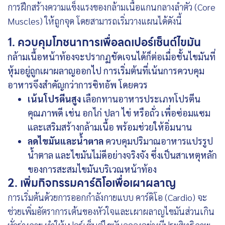
การฝึกสร้างความแข็งแรงของกล้ามเนื้อแกนกลางลำตัว (Core
Muscles) ให้ถูกจุด โดยสามารถเริ่มวางแผนได้ดังนี้
1. ควบคุมโภชนาการเพื่อลดเปอร์เซ็นต์ไขมัน
กล้ามเนื้อหน้าท้องจะปรากฏชัดเจนได้ก็ต่อเมื่อชั้นไขมันที่
หุ้มอยู่ถูกเผาผลาญออกไป การเริ่มต้นที่เน้นการควบคุม
อาหารจึงสำคัญกว่าการซิทอัพ โดยควร
เน้นโปรตีนสูง
เลือกทานอาหารประเภทโปรตีน
คุณภาพดี เช่น อกไก่ ปลา ไข่ หรือถั่ว เพื่อซ่อมแซม
และเสริมสร้างกล้ามเนื้อ พร้อมช่วยให้อิ่มนาน
ลดไขมันและน้ำตาล
ควบคุมปริมาณอาหารแปรรูป
น้ำตาล และไขมันไม่ดีอย่างจริงจัง ซึ่งเป็นสาเหตุหลัก
ของการสะสมไขมันบริเวณหน้าท้อง
2. เพิ่มกิจกรรมคาร์ดิโอเพื่อเผาผลาญ
การเริ่มต้นด้วยการออกกำลังกายแบบ คาร์ดิโอ (Cardio) จะ
ช่วยเพิ่มอัตราการเต้นของหัวใจและเผาผลาญไขมันส่วนเกิน