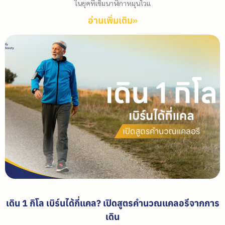
ในยุคที่เข็มนาฬิกาหมุนไวแ
อ่านเพิ่มเติม»
เดิน 1 กิโล เบิร์นได้กี่แคล? เปิดสูตรคำนวณแคลอรีจากการ
เดิน