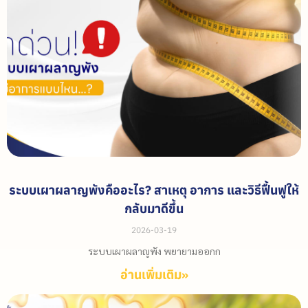
ระบบเผาผลาญพังคืออะไร? สาเหตุ อาการ และวิธีฟื้นฟูให้
กลับมาดีขึ้น
2026-03-19
ระบบเผาผลาญพัง พยายามออกก
อ่านเพิ่มเติม»