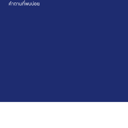
คำถามที่พบบ่อย