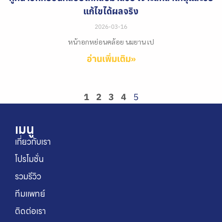
แก้ไขได้ผลจริง
2026-03-16
หน้าอกหย่อนคล้อย นมยาน เป
อ่านเพิ่มเติม»
1
2
3
4
5
เมนู
เกี่ยวกับเรา
โปรโมชั่น
รวมรีวิว
ทีมแพทย์
ติดต่อเรา