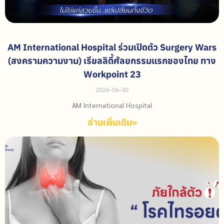
AM International Hospital ร่วมเปิดตัว Surgery Wars
(สงครามความงาม) เรียลลิตี้ศัลยกรรมแรกของไทย ทาง
Workpoint 23
2026-06-30
AM International Hospital
อ่านเพิ่มเติม»