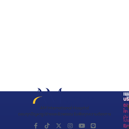
เม
แน
บร
เกี่
ดูด
กับ
AM International Hospital
ไข
เรา
ตอบทุกปัญหารูปร่างและผิวพรรณ รับฟังทุกความต้องการ
มัน
โปร
ศั
โม