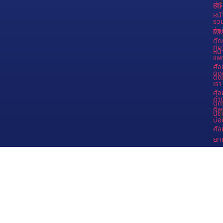
เสร
ชั่น
หน้
รว
ศั
รีวิ
ตัด
ทีม
หน้
แพท
ศั
ติด
ตัด
เรา
ศั
คำ
ตก
ที่
น้
บ่อ
ศั
ยก
ทร
โปร
แก
รม
ฉีด
ฟิล
เลอ