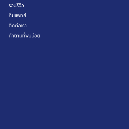
รวมรีวิว
ทีมแพทย์
ติดต่อเรา
คำถามที่พบบ่อย