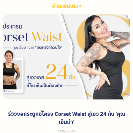
อ่านเพิ่มเติม»
รีวิวงอกระดูกซี่โครง Corset Waist สู่เอว 24 กับ ‘คุณ
เอ็มม่า’
2026-07-17