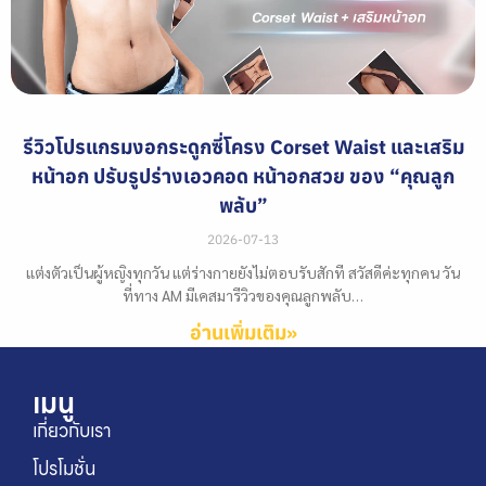
รีวิวโปรแกรมงอกระดูกซี่โครง Corset Waist และเสริม
หน้าอก ปรับรูปร่างเอวคอด หน้าอกสวย ของ “คุณลูก
พลับ”
2026-07-13
แต่งตัวเป็นผู้หญิงทุกวัน แต่ร่างกายยังไม่ตอบรับสักที สวัสดีค่ะทุกคน วัน
ที่ทาง AM มีเคสมารีวิวของคุณลูกพลับ…
อ่านเพิ่มเติม»
เมนู
เกี่ยวกับเรา
โปรโมชั่น