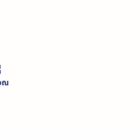
่
นวณ