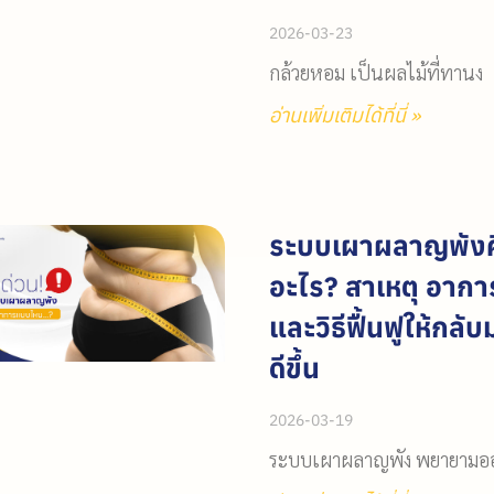
2026-03-23
กล้วยหอม เป็นผลไม้ที่ทานง
อ่านเพิ่มเติมได้ที่นี่ »
ระบบเผาผลาญพังค
อะไร? สาเหตุ อากา
และวิธีฟื้นฟูให้กลับ
ดีขึ้น
2026-03-19
ระบบเผาผลาญพัง พยายามอ