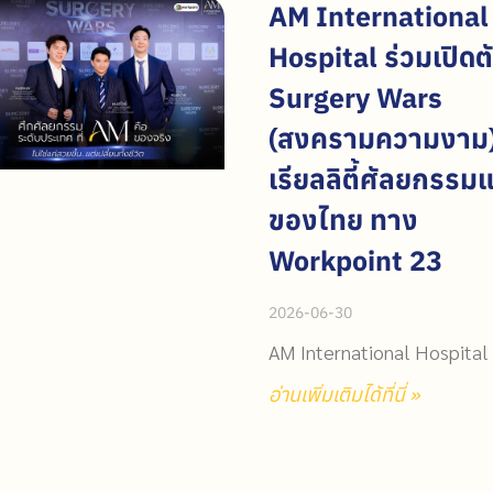
AM International
Hospital ร่วมเปิดต
Surgery Wars
(สงครามความงาม
เรียลลิตี้ศัลยกรรม
ของไทย ทาง
Workpoint 23
2026-06-30
AM International Hospital
อ่านเพิ่มเติมได้ที่นี่ »