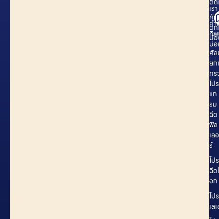
ตัด
เรา
ศั
คำ
ตก
ที่
น้
บ่อ
ศั
ยก
ทร
โปร
แก
รม
ฉีด
ฟิล
เลอ
ร์
โป
ฉีด
อก
โป
เลเ