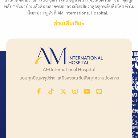
พลับ” กันมาบ้างแล้วค่ะ หลายคนอาจจะยังสงสัยว่าคุณลูกพลับคือใคร ทำไม
ถึงมาปรากฏตัวที่ AM International Hospital…
อ่านเพิ่มเติม»
1
2
3
4
5
เม
แน
บร
เกี่
ดูด
กับ
AM International Hospital
ไข
เรา
ตอบทุกปัญหารูปร่างและผิวพรรณ รับฟังทุกความต้องการ
มัน
โปร
ศั
โม
เสร
ชั่น
หน้
รว
ศั
รีวิ
ตัด
ทีม
หน้
แพท
ศั
ติด