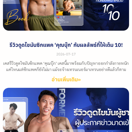
รีวิวดูดไขมันซิกแพค ‘คุณบุ๊ก’ กับผลลัพธ์ที่ให้เต็ม 10!
2026-07-17
เคสรีวิวดูดไขมันซิกแพค ‘คุณบุ๊ก’ เคสนี้มาพร้อมกับปัญหาออกกำลังกายหนัก
แค่ไหนแต่ซิกแพคก็ยังไม่มา แม้จะจ้างเทรนเนอร์มาเทรนอย่างดีแล้วก็ตาม
อ่านเพิ่มเติม»