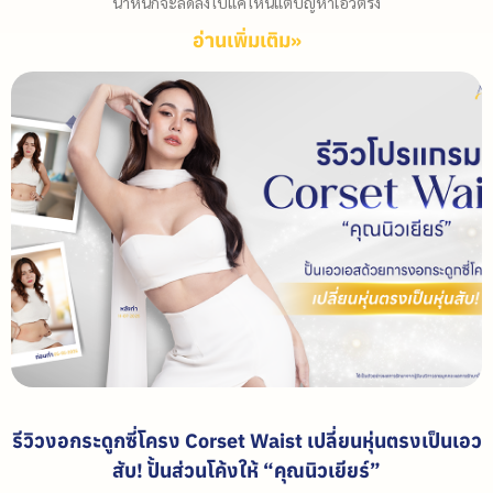
น้ำหนักจะลดลงไปแค่ไหนแต่ปัญหาเอวตรง
อ่านเพิ่มเติม»
รีวิวงอกระดูกซี่โครง Corset Waist เปลี่ยนหุ่นตรงเป็นเอว
สับ! ปั้นส่วนโค้งให้ “คุณนิวเยียร์”