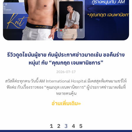
รีวิวดูดไขมันผู้ชาย กับผู้ประกาศข่าวมาดเข้ม ขอคืนร่าง
หนุ่ม! กับ “คุณกฤต เจนพานิชการ”
2026-07-17
สวัสดีค่ะทุกคน วันนี้ AM International Hospital มีเคสสุดพิเศษมาแชร์ให้
ฟังค่ะ กับเรื่องราวของ “คุณกฤต เจนพานิชการ” ผู้ประกาศข่าวมาดเข้มที่
หลายคนคุ้น
อ่านเพิ่มเติม»
1
2
3
4
5