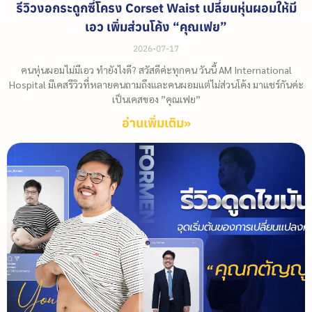
รีวิวงอกระดูกซี่โครง Corset Waist เปลี่ยนหุ่นผอมให้มี
เอว เพิ่มส่วนโค้ง “คุณเฟย”
2026-07-17
คนหุ่นผอมไม่มีเอว ทำยังไงดี? สวัสดีค่ะทุกคน วันนี้ AM International
Hospital มีเคสรีวิวที่หลายคนถามถึงและคนผอมแต่ไม่ส่วนโค้ง มาแชร์กันค่ะ
เป็นเคสของ ”คุณเฟย”
อ่านเพิ่มเติม»