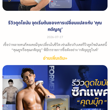
รีวิวดูดไขมัน จุดเริ่มต้นของการเปลี่ยนแปลงกับ ‘คุณ
กตัญญู’
2026-07-17
เชื่อว่าหลายคนก็คงเคยมีจุดเปลี่ยนในชีวิต เช่นเดียวกับเคสรีวิวดูดไขมันเคสนี้
“คุณยูหรือคุณกตัญญู” พิธีกรรายการชื่อดังอย่าง ‘กตัญญูทูไนท์’
อ่านเพิ่มเติม»