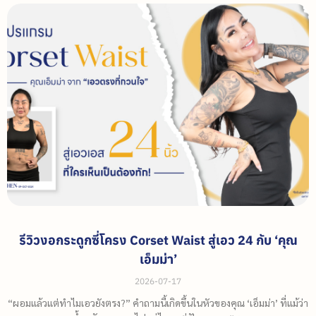
รีวิวงอกระดูกซี่โครง Corset Waist สู่เอว 24 กับ ‘คุณ
เอ็มม่า’
2026-07-17
“ผอมแล้วแต่ทำไมเอวยังตรง?” คำถามนี้เกิดขึ้นในหัวของคุณ ‘เอ็มม่า’ ที่แม้ว่า