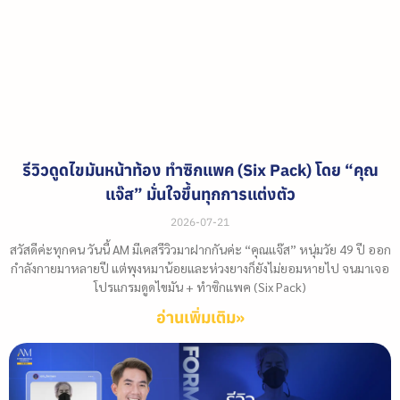
รีวิวดูดไขมันหน้าท้อง ทำซิกแพค (Six Pack) โดย “คุณ
แจ๊ส” มั่นใจขึ้นทุกการแต่งตัว
2026-07-21
สวัสดีค่ะทุกคน วันนี้ AM มีเคสรีวิวมาฝากกันค่ะ “คุณแจ๊ส” หนุ่มวัย 49 ปี ออก
กำลังกายมาหลายปี แต่พุงหมาน้อยและห่วงยางก็ยังไม่ยอมหายไป จนมาเจอ
โปรแกรมดูดไขมัน + ทำซิกแพค (Six Pack)
อ่านเพิ่มเติม»