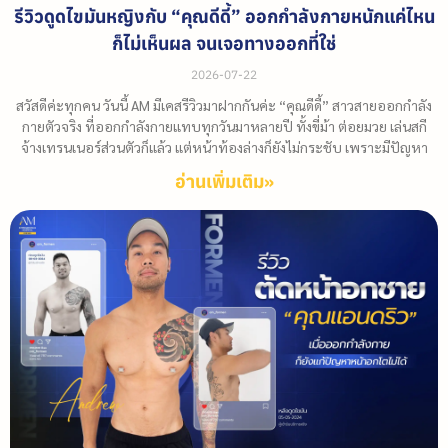
รีวิวดูดไขมันหญิงกับ “คุณดีดี้” ออกกำลังกายหนักแค่ไหน
ก็ไม่เห็นผล จนเจอทางออกที่ใช่
2026-07-22
สวัสดีค่ะทุกคน วันนี้ AM มีเคสรีวิวมาฝากกันค่ะ “คุณดีดี้” สาวสายออกกำลัง
กายตัวจริง ที่ออกกำลังกายแทบทุกวันมาหลายปี ทั้งขี่ม้า ต่อยมวย เล่นสกี
จ้างเทรนเนอร์ส่วนตัวก็แล้ว แต่หน้าท้องล่างก็ยังไม่กระชับ เพราะมีปัญหา
อ่านเพิ่มเติม»