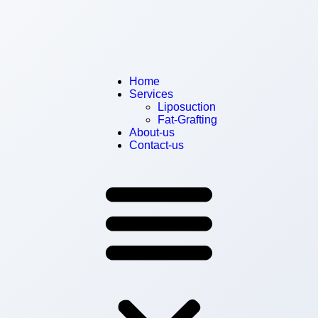
Home
Services
Liposuction
Fat-Grafting
About-us
Contact-us